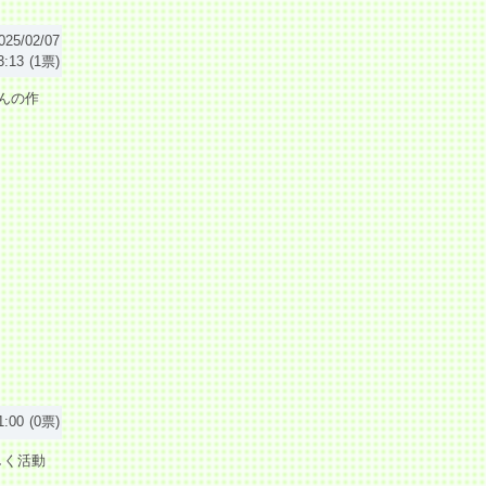
025/02/07
3:13
(1票)
んの作
1:00
(0票)
しく活動