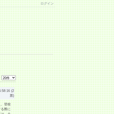
ログイン
6:58:16
(2
票)
え、登校
する際に
ては、タ