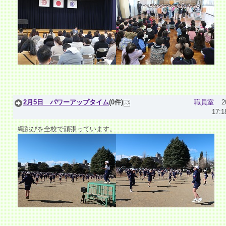
2月5日 パワーアップタイム
(0件)
職員室
2
17:1
縄跳びを全校で頑張っています。