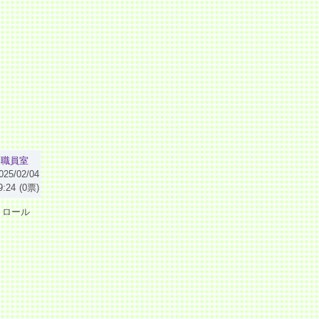
職員室
025/02/04
9:24
(0票)
トロール