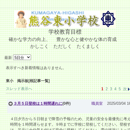
学校教育目標
確かな学力の向上、 豊かな心と健やかな体の育成
かしこく ただしく たくましく
最新
表示すべき新着情報はありません。
東小 掲示板[根記事一覧]
スレッド表示へ
1
2
3
4
5
次
３月５日登校は１時間遅れに
(0件)
職員室
2025/03/04 1
４日夕方から５日朝まで降雪の予報のため、児童の安全を最優先に考
時間を１時間遅らせます。９時までに学校に登校してください。登校
は、足元に十分気を付けて安全に登校してください。雪の状況によっ