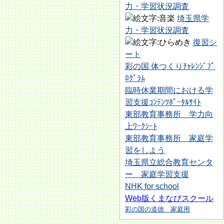
力・学習状況調査
埼玉県学
力・学習状況調査
復習シ
ート
彩の国 体つくりﾁｬﾚﾝｼﾞﾌﾟ
ﾛｸﾞﾗﾑ
臨時休業期間における学
習支援ｺﾝﾃﾝﾂﾎﾟｰﾀﾙｻｲﾄ
東部教育事務所 学力向
上ﾜｰｸｼｰﾄ
東部教育事務所 家庭学
習をしよう
埼玉県立総合教育センタ
ー 家庭学習支援
NHK for school
Web版くまなびスクール
彩の国の道徳 家庭用