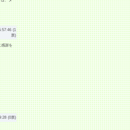
5:57:46
(1
票)
に感謝を
9:28
(0票)